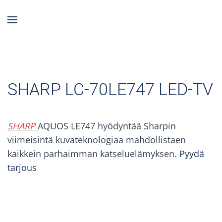
Skip to main content
SHARP LC-70LE747 LED-TV
SHARP
AQUOS LE747 hyödyntää Sharpin
viimeisintä kuvateknologiaa mahdollistaen
kaikkein parhaimman katseluelämyksen.
Pyydä
tarjous