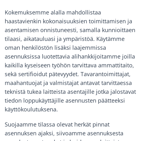
Kokemuksemme alalla mahdollistaa
haastavienkin kokonaisuuksien toimittamisen ja
asentamisen onnistuneesti, samalla kunnioittaen
tilaasi, aikatauluasi ja ympäristöä. Käytämme
oman henkilöstön lisäksi laajemmissa
asennuksissa luotettavia alihankkijoitamme joilla
kaikilla kyseiseen työhön tarvittava ammattitaito,
sekä sertifioidut pätevyydet. Tavarantoimittajat,
maahantuojat ja valmistajat antavat tarvittaessa
teknistä tukea laitteista asentajille jotka jalostavat
tiedon loppukäyttäjille asennusten päätteeksi
käyttökoulutuksena.
Suojaamme tilassa olevat herkät pinnat
asennuksen ajaksi, siivoamme asennuksesta